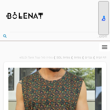
דף הבית
❱
גברים
❱
גופיות
❱
גופיות SOL
❱
גופיה סול eSLDi Tank Top