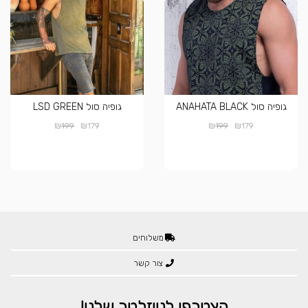
גופיה סול ANAHATA BLACK
גופיה סול LSD GREEN
₪
₪
₪
₪
199
179
199
179
משלוחים
צור קשר
הצטרפו לניוזלטר שלנו!