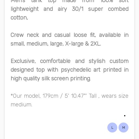
Men’s tank top made from 100% soft
lightweight and airy 30/1 super combed
cotton,
Crew neck and casual loose fit, available in
small, medium, large, X-large & 2XL.
Exclusive, comfortable and stylish custom
designed top with psychedelic art printed in
high quality silk screen printing
.
*Our model, 179cm / 5' 10.47"' Tall , wears size
medium.
L
M