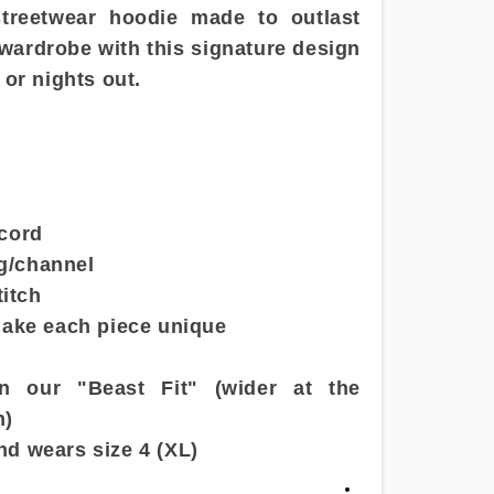
streetwear hoodie made to outlast
 wardrobe with this signature design
 or nights out.
cord
ng/channel
titch
make each piece unique
in our "Beast Fit" (wider at the
h)
and wears size 4 (XL)