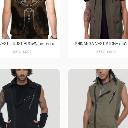
SHINANGA VEST S
וסט פלזמה NAZU VEST - RUST BROWN
₪
₪
₪
₪
319
279
389
349