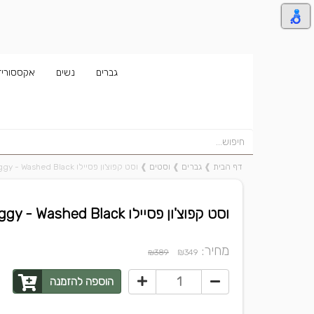
גברים
נשים
אקססוריז
דף הבית
❱
גברים
❱
וסטים
❱
וסט קפוצ'ון פסיילו Rhino Sleeveless Baggy - Washed Black
וסט קפוצ'ון פסיילו Rhino Sleeveless Baggy - Washed Black
מחיר:
₪
₪389
349
הוספה להזמנה