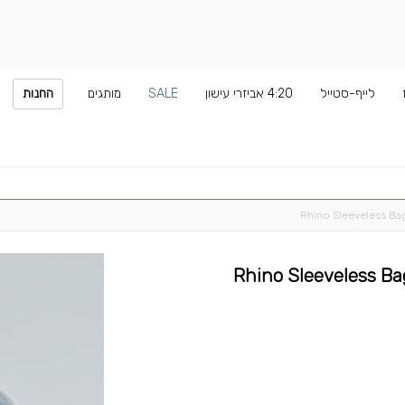
לייף-סטייל
4:20 אביזרי עישון
SALE
מותגים
החנות