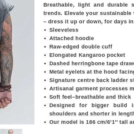
Breathable, light and durable 
trends. Elevate your sustainable
– dress it up or down, for days in
Sleeveless
Attached hoodie
Raw-edged double cuff
Elongated Kangaroo pocket
Dashed herringbone tape draw
Metal eyelets at the hood faci
Signature centre back ladder s
Artisanal garment processes 
Soft feel–breathable and thick
Designed for bigger build 
shoulders and shorter in lengt
Our model is 186 cm/6’1’’ tall 