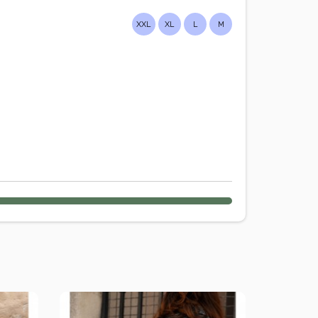
XXL
XL
L
M