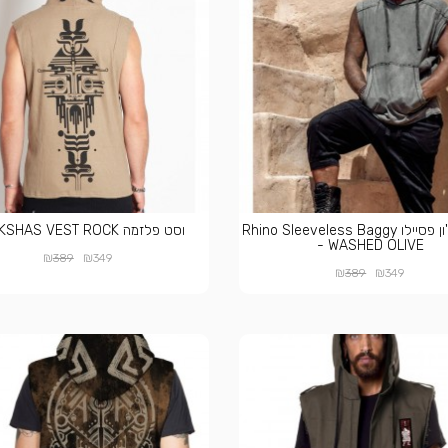
וסט קפוצ'ון פסיילו Rhino Sleeveless Baggy
וסט פלזמה RAAKSHAS VEST ROCK
- WASHED OLIVE
₪
₪
389
349
₪
₪
389
349