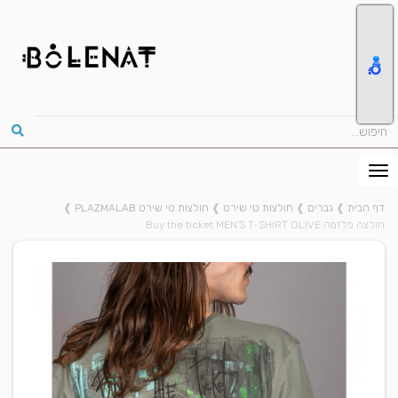
דף הבית
❱
גברים
❱
חולצות טי שירט
❱
חולצות טי שירט PLAZMALAB
❱
חולצה פלזמה Buy the ticket MEN'S T-SHIRT OLIVE