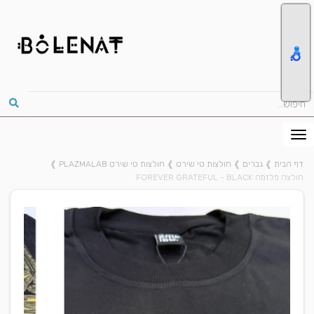
דף הבית
❱
גברים
❱
חולצות טי שירט
❱
חולצות טי שירט PLAZMALAB
❱
חולצה פלזמה FOREVER GRATEFUL - BLACK