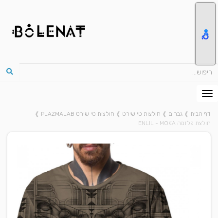
דף הבית
❱
גברים
❱
חולצות טי שירט
❱
חולצות טי שירט PLAZMALAB
❱
חולצת פלזמה ENLIL - MOKA