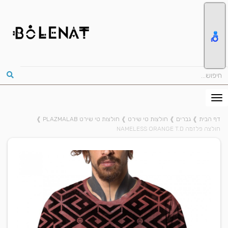
דף הבית
❱
גברים
❱
חולצות טי שירט
❱
חולצות טי שירט PLAZMALAB
❱
חולצה פלזמה NAMELESS ORANGE T.D