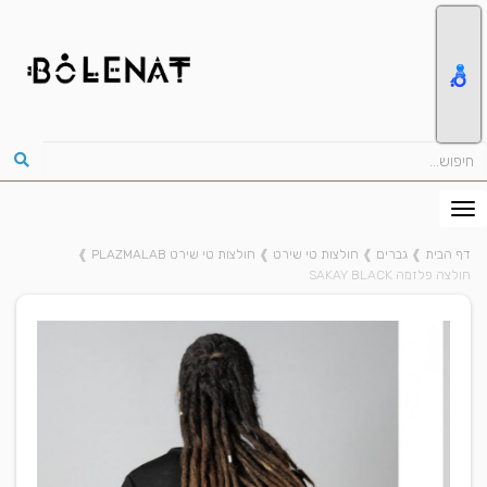
דף הבית
❱
גברים
❱
חולצות טי שירט
❱
חולצות טי שירט PLAZMALAB
❱
חולצה פלזמה SAKAY BLACK