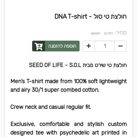
חולצת טי סול - DNA T-shirt
מחיר:
₪
₪229
189
הוספה להזמנה
חולצת טי שירט מבית SEED OF LIFE - S.O.L
Men’s T-shirt made from 100% soft lightweight
and airy 30/1 super combed cotton.
Crew neck and casual regular fit.
Exclusive, comfortable and stylish custom
designed tee with psychedelic art printed in