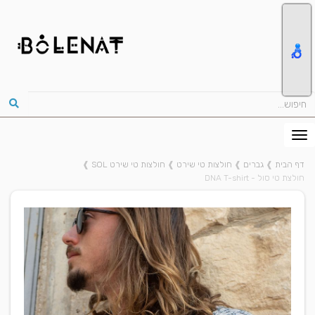
דף הבית
❱
גברים
❱
חולצות טי שירט
❱
חולצות טי שירט SOL
❱
חולצת טי סול - DNA T-shirt