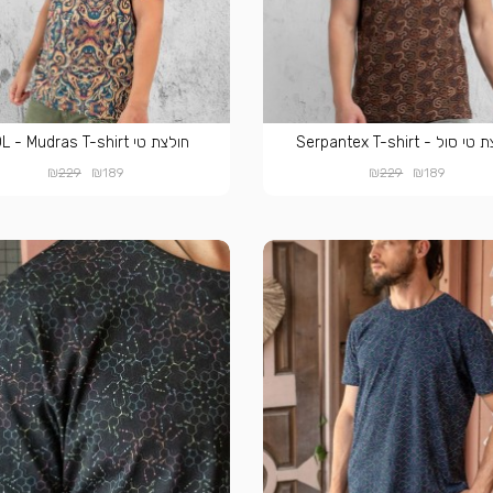
סול - Serpantex T-shirt
חולצת טי SOL - Mudras T-shirt
₪
₪
₪
₪
229
189
229
189