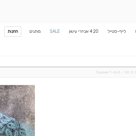
לייף-סטייל
4:20 אביזרי עישון
SALE
מותגים
החנות
ול - Eyesee T-shirt