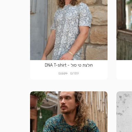
חולצת טי סול - DNA T-shirt
₪
₪
229
189