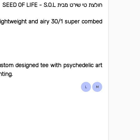
חולצת טי שירט מבית SEED OF LIFE - S.O.L
lightweight and airy 30/1 super combed
ustom designed tee with psychedelic art
nting.
L
M