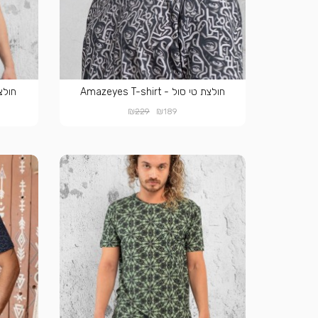
חולצת טי סול - Amazeyes T-shirt
חולצת טי 
₪
₪
229
189