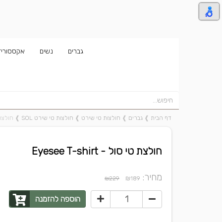
גברים
נשים
אקססוריז
דף הבית
❱
גברים
❱
חולצות טי שירט
❱
חולצות טי שירט SOL
❱
חולצת טי ס
חולצת טי סול - Eyesee T-shirt
מחיר:
₪
₪229
189
הוספה להזמנה