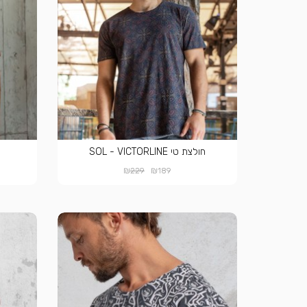
חולצת טי SOL - VICTORLINE
₪
₪
229
189