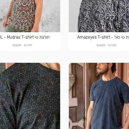
סול - Amazeyes T-shirt
חולצת טי SOL - Mudras T-shirt
₪
₪
₪
₪
229
189
229
189