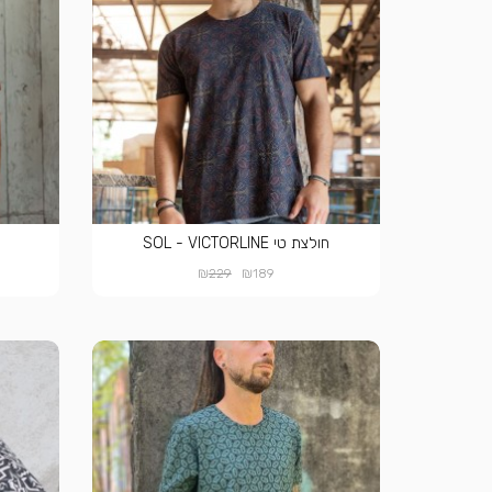
חולצת טי SOL - VICTORLINE
₪
₪
229
189