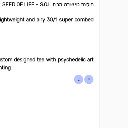
חולצת טי שירט מבית SEED OF LIFE - S.O.L
lightweight and airy 30/1 super combed
ustom designed tee with psychedelic art
nting.
L
M