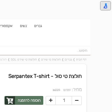
גברים
נשים
אקססוריז
דף הבית
❱
גברים
❱
חולצות טי שירט
❱
חולצות טי שירט SOL
❱
חולצת טי סו
חולצת טי סול - Serpantex T-shirt
מחיר:
₪
₪229
189
הוספה להזמנה