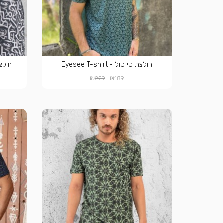
חולצת טי סול - Eyesee T-shirt
חולצת טי 
₪
₪
229
189