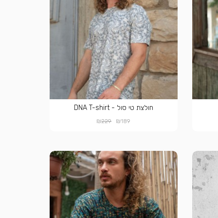
חולצת טי סול - DNA T-shirt
₪
₪
229
189