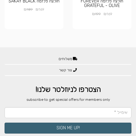
חולצה פלזמה FOREVER
חולצה פלזמה SAKAY BLACK
GRATEFUL - OLIVE
₪
₪
189
169
₪
₪
199
169
משלוחים
צור קשר
הצטרפו לניוזלטר שלנו!
​subscribe to get special offers for members only
!SIGN ME UP