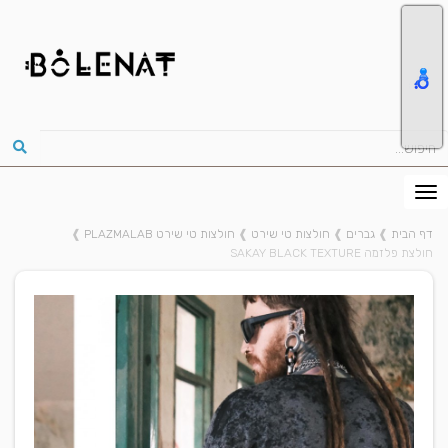
דף הבית
❱
גברים
❱
חולצות טי שירט
❱
חולצות טי שירט PLAZMALAB
❱
חולצת פלזמה SAKAY BLACK TEXTURE