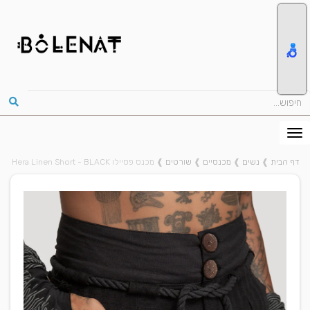
דף הבית
❱
נשים
❱
מכנסיים
❱
שורטים
❱
מכנס פסיילו Hera Linen Short - BLACK