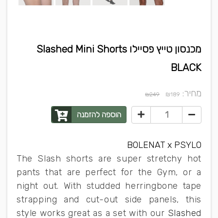
מכנסון טייץ פסיילו Slashed Mini Shorts
BLACK
מחיר:
₪
₪249
189
הוספה להזמנה
BOLENAT x PSYLO
The Slash shorts are super stretchy hot
pants that are perfect for the Gym, or a
night out. With studded herringbone tape
strapping and cut-out side panels, this
style works great as a set with our
Slashed