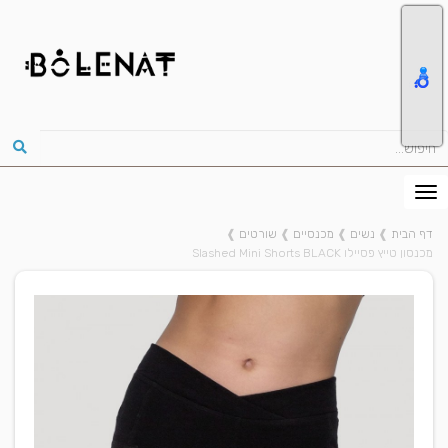
דף הבית
❱
נשים
❱
מכנסיים
❱
שורטים
❱
מכנסון טייץ פסיילו Slashed Mini Shorts BLACK