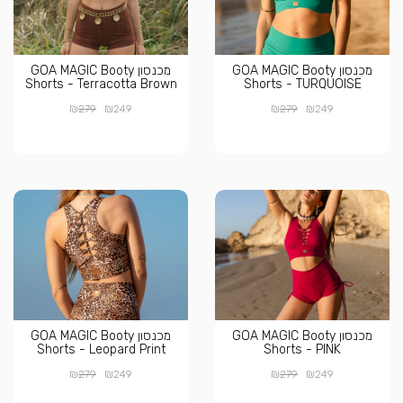
מכנסון GOA MAGIC Booty
מכנסון GOA MAGIC Booty
Shorts - Terracotta Brown
Shorts - TURQUOISE
₪
₪
₪
₪
279
249
279
249
מכנסון GOA MAGIC Booty
מכנסון GOA MAGIC Booty
Shorts - Leopard Print
Shorts - PINK
₪
₪
₪
₪
279
249
279
249