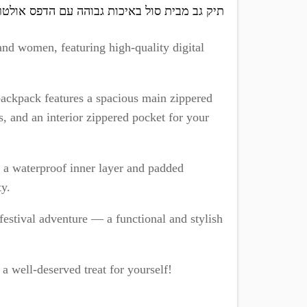
תיק גב מבית סול באיכות גבוהה עם הדפס אולטר
d women, featuring high-quality digital
backpack features a spacious main zippered
, and an interior zippered pocket for your
h a waterproof inner layer and padded
ty.
t festival adventure — a functional and stylish
a well-deserved treat for yourself!