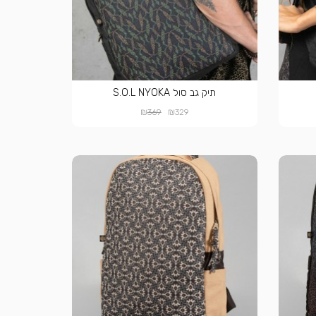
תיק גב סול S.O.L NYOKA
₪
₪
369
329