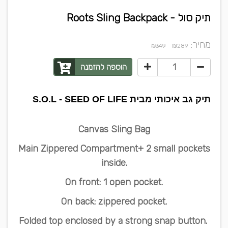
תיק סול - Roots Sling Backpack
מחיר:
₪
₪349
289
הוספה להזמנה
תיק גב איכותי מבית S.O.L - SEED OF LIFE
Canvas Sling Bag
Main Zippered Compartment+ 2 small pockets
inside.
On front: 1 open pocket.
On back: zippered pocket.
Folded top enclosed by a strong snap button.