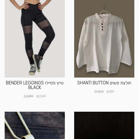
חולצת פשתן SHANTI BUTTON
טייץ פסיילו BENDER LEGGINGS
BLACK
₪
₪
120
89
₪
₪
289
249