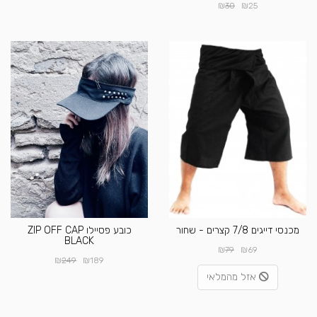
₪
₪
30
25
מכנסי דייגים 7/8 קצרים - שחור
כובע פסיילו ZIP OFF CAP
BLACK
₪
₪
79
69
₪
₪
249
189
אזל מהמלאי