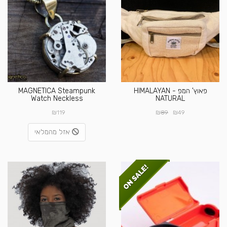
פאוץ' המפ - HIMALAYAN
MAGNETICA Steampunk
Watch Neckless
NATURAL
₪
₪
₪
119
89
49
אזל מהמלאי