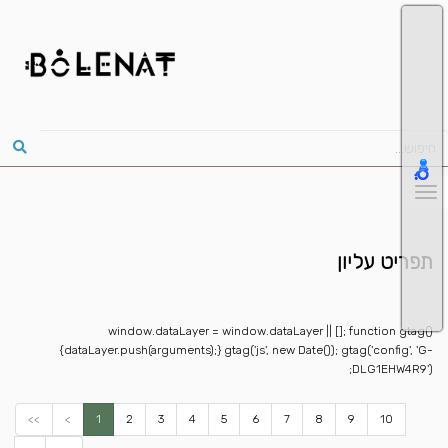
תפריט עליון
window.dataLayer = window.dataLayer || []; function gtag()
{dataLayer.push(arguments);} gtag('js', new Date()); gtag('config', 'G-
DLG1EHW4R9');
<<
<
1
2
3
4
5
6
7
8
9
10