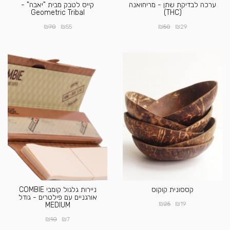
ערכה לבדיקת שתן - מריחואנה
קייס לטבק מבית "יאבה" -
Geometric Tribal
(THC)
₪
₪
₪
₪
70
55
50
29
קססונית קוקוס
ניירות גלגול קומבי COMBIE
אורגניים עם פילטרים - גודל
₪
₪
25
19
MEDIUM
₪
₪
10
7