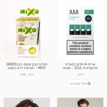
אריזת 4 פודים לסיגריה
תחליף טבק מיקסו ירוק GREEN
אלקטרונית JUUL - מנטה
MIXO - תערובת ללא ניקוטין
₪
₪
₪
60
45
99
אזל מהמלאי