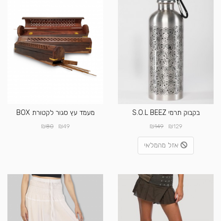
בקבוק תרמי S.O.L BEEZ
מעמד עץ סגור לקטורת BOX
₪
₪
₪
₪
80
49
149
129
אזל מהמלאי