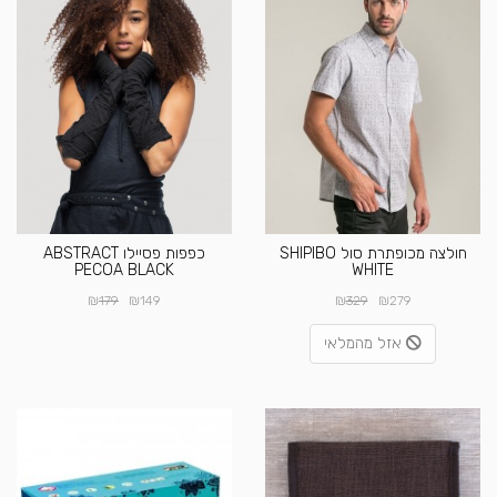
חולצה מכופתרת סול SHIPIBO
כפפות פסיילו ABSTRACT
PECOA BLACK
WHITE
₪
₪
₪
₪
179
149
329
279
אזל מהמלאי