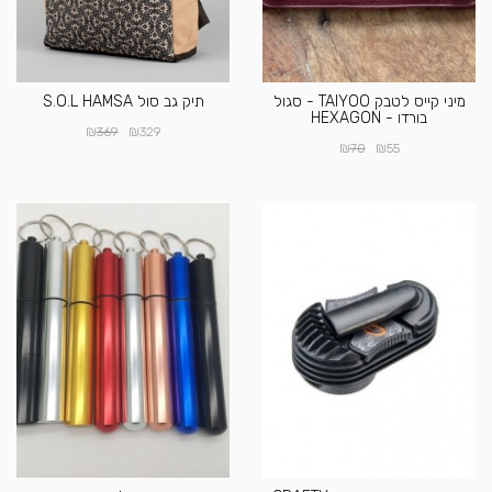
מיני קייס לטבק TAIYOO - סגול
תיק גב סול S.O.L HAMSA
בורדו - HEXAGON
₪
₪
369
329
₪
₪
70
55