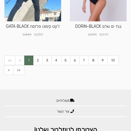
בגד ים שלם DORIN-BLACK
ז'קט קימונו פלזמה GATA BLACK
₪
₪
₪
₪
449
389
479
449
<<
<
1
2
3
4
5
6
7
8
9
10
>
>>
משלוחים
צור קשר
הצטרפו לניוזלטר שלנו!