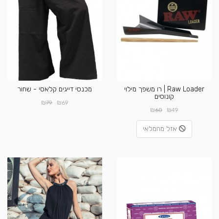
Raw Loader | רו משפך מילוי
מכנסי דייגים קלאסי - שחור
קונוסים
₪
₪
79
69
₪
₪
60
49
אזל מהמלאי