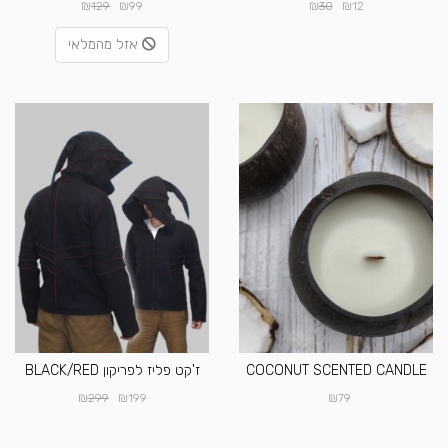
₪
₪
₪
₪
129
99
30
12
אזל מהמלאי
COCONUT SCENTED CANDLE
ז'קט פליז לפריקון BLACK/RED
₪
₪
₪
299
199
79