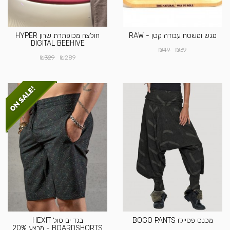
מגש ומשטח עבודה קטן - RAW
חולצה מכופתרת שרון HYPER
DIGITAL BEEHIVE
₪
₪
49
39
₪
₪
329
289
מכנס פסיילו BOGO PANTS
בגד ים סול HEXIT
BOARDSHORTS - מבצע 20%