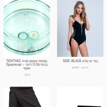
בגד ים שלם SIDE-BLACK
קופסת וואקום מבית TIGHTVAC
בנפח 0.06 ליטר - Spacevac
₪
₪
479
449
שקוף
₪
49