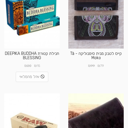
קייס לטבק מבית סימבוליקה - Tā
חבילת קטורת DEEPIKA BUDDHA
BLESSING
Moko
₪
₪
₪
₪
20
15
99
79
אזל מהמלאי