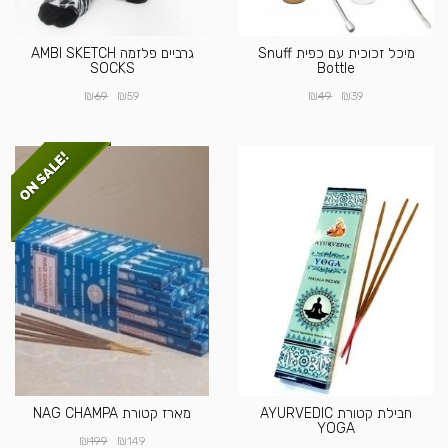
מיכל זכוכית עם כפית Snuff
גרביים פלזמה AMBI SKETCH
SOCKS
Bottle
₪
₪
₪
₪
69
59
49
39
חבילת קטורת AYURVEDIC
מארז קטורת NAG CHAMPA
YOGA
₪
₪
199
149