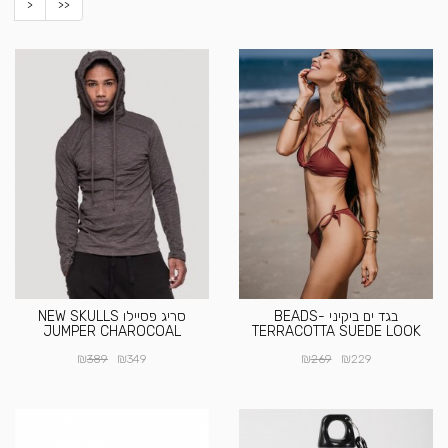
>
>>
בגד ים ביקיני BEADS-
סריג פסיילו NEW SKULLS
JUMPER CHAROCOAL
TERRACOTTA SUEDE LOOK
₪
₪
₪
₪
389
349
269
229