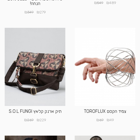
₪
₪
549
489
הנחה!
₪
₪
349
279
צמיד הקסם TOROFLUX
תיק ארנק קלאץ S.O.L FUNGI
₪
₪
₪
₪
269
229
69
49