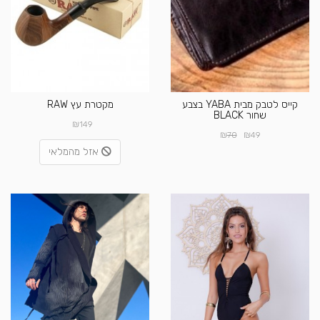
קייס לטבק מבית YABA בצבע
מקטרת עץ RAW
שחור BLACK
₪
149
₪
₪
70
49
אזל מהמלאי