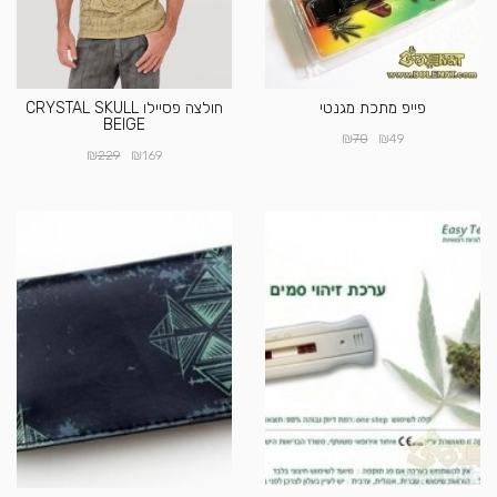
פייפ מתכת מגנטי
חולצה פסיילו CRYSTAL SKULL
BEIGE
₪
₪
70
49
₪
₪
229
169