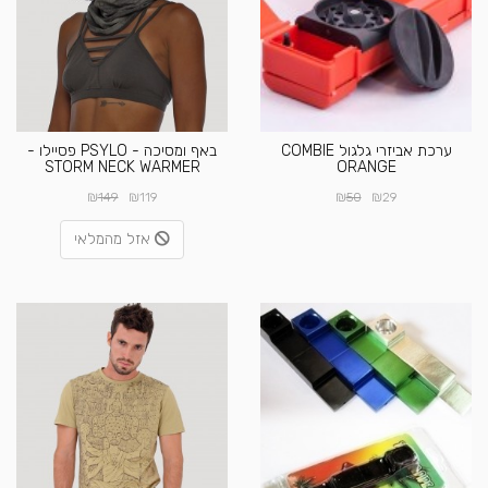
ערכת אביזרי גלגול COMBIE
באף ומסיכה - PSYLO פסיילו -
STORM NECK WARMER
ORANGE
₪
₪
₪
₪
149
119
50
29
אזל מהמלאי