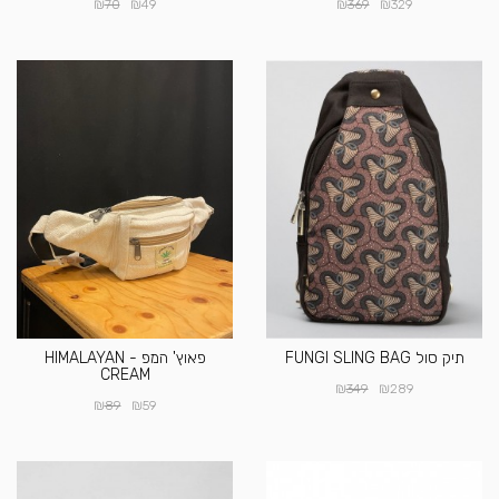
₪
₪
₪
₪
70
49
369
329
תיק סול FUNGI SLING BAG
פאוץ' המפ - HIMALAYAN
CREAM
₪
₪
349
289
₪
₪
89
59