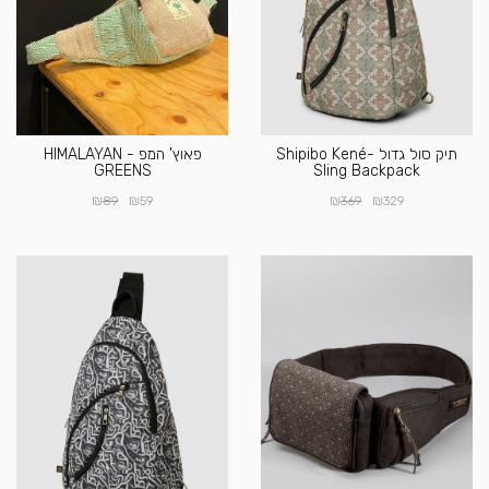
תיק סול גדול -Shipibo Kené
פאוץ' המפ - HIMALAYAN
GREENS
Sling Backpack
₪
₪
₪
₪
89
59
369
329