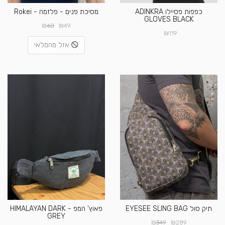
כפפות פסיילו ADINKRA
מסיכת פנים - פלזמה - Rokei
GLOVES BLACK
₪
₪
60
49
₪
119
אזל מהמלאי
תיק סול EYESEE SLING BAG
פאוץ' המפ - HIMALAYAN DARK
GREY
₪
₪
349
289