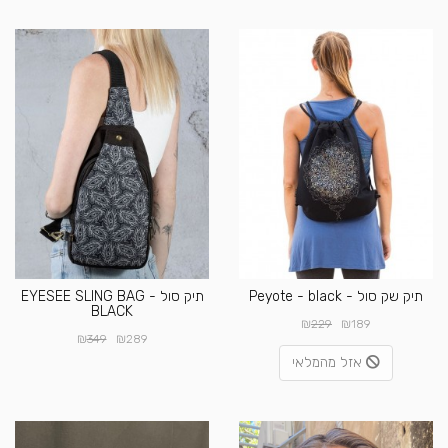
תיק שק סול - Peyote - black
תיק סול EYESEE SLING BAG -
BLACK
₪
₪
229
189
₪
₪
349
289
אזל מהמלאי