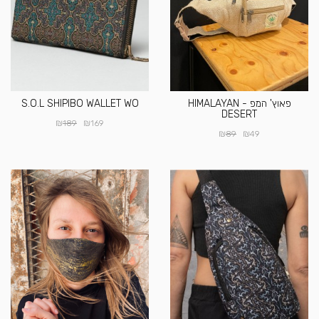
פאוץ' המפ - HIMALAYAN
S.O.L SHIPIBO WALLET WO
DESERT
₪
₪
189
169
₪
₪
89
49