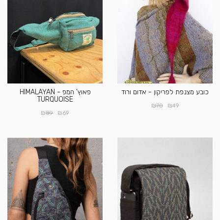
כובע מצנפת לפריקון - אדום ורוד
פאוץ' המפ - HIMALAYAN
TURQUOISE
₪
₪
70
49
₪
₪
89
69