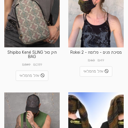
מסיכת פנים - פלזמה - 2 Rokei
תיק סול Shipibo Kené SLING
BAG
₪
₪
60
49
₪
₪
349
289
אזל מהמלאי
אזל מהמלאי