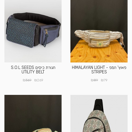
פאוץ' המפ - HIMALAYAN LIGHT
חגורת כיסים S.O.L SEEDS
UTILITY BELT
STRIPES
₪
₪
₪
₪
369
269
89
79