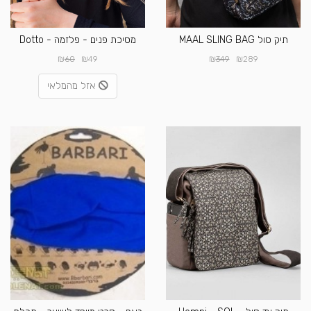
תיק סול MAAL SLING BAG
מסיכת פנים - פלזמה - Dotto
₪
₪
₪
₪
60
49
349
289
אזל מהמלאי