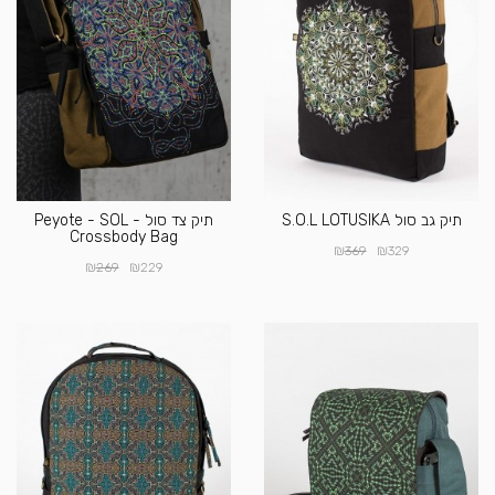
תיק גב סול S.O.L LOTUSIKA
תיק צד סול - Peyote - SOL
Crossbody Bag
₪
₪
369
329
₪
₪
269
229