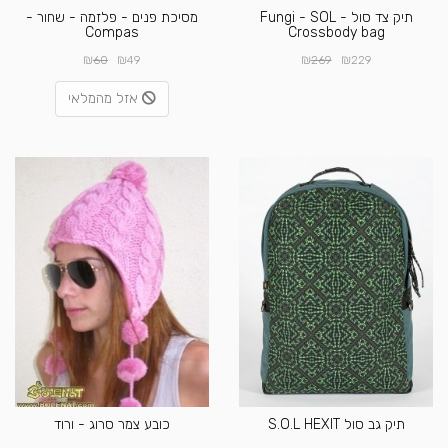
תיק צד סול - Fungi - SOL
מסיכת פנים - פלזמה - שחור -
Compas
Crossbody bag
₪
₪
₪
₪
60
49
269
229
אזל מהמלאי
תיק גב סול S.O.L HEXIT
כובע צמר סרוג - ורוד