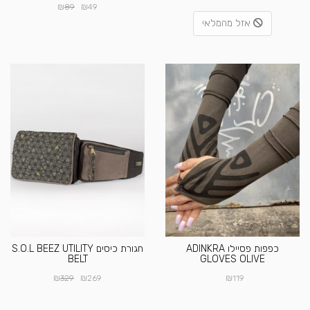
₪
₪
89
49
אזל מהמלאי
כפפות פסיילו ADINKRA
חגורת כיסים S.O.L BEEZ UTILITY
BELT
GLOVES OLIVE
₪
₪
₪
329
269
119