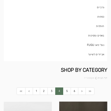
גרביים
כפפות
חותלות
באפים ומסיכות
נעלי פוגו FUGU
אביזרים לשיער
SHOP BY CATEGORY
דף הבית
❱
אקססוריז
<<
<
1
2
3
4
5
6
>
>>