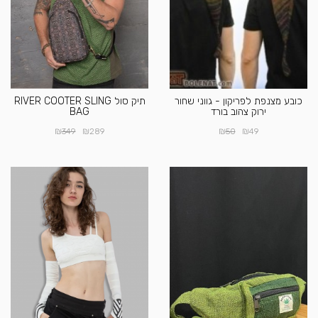
כובע מצנפת לפריקון - גווני שחור
תיק סול RIVER COOTER SLING
ירוק צהוב בורד
BAG
₪
₪
₪
₪
349
289
50
49