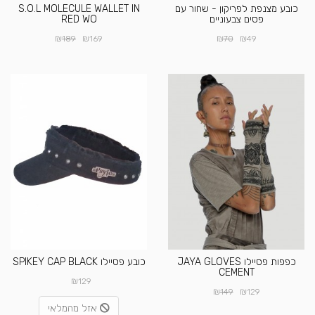
כובע מצנפת לפריקון - שחור עם
S.O.L MOLECULE WALLET IN
פסים צבעוניים
RED WO
₪
₪
₪
₪
189
169
70
49
כפפות פסיילו JAYA GLOVES
כובע פסיילו SPIKEY CAP BLACK
CEMENT
₪
129
₪
₪
149
129
אזל מהמלאי