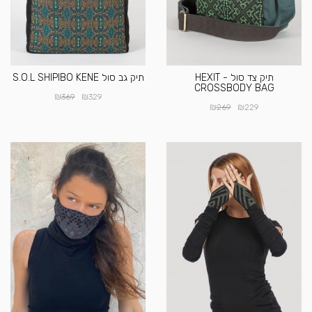
תיק צד סול - HEXIT
תיק גב סול S.O.L SHIPIBO KENE
CROSSBODY BAG
₪
₪
369
329
₪
₪
269
229