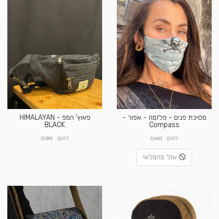
מסיכת פנים - פלזמה - אפור -
פאוץ' המפ - HIMALAYAN
BLACK
Compass
₪
₪
₪
₪
89
49
60
49
אזל מהמלאי