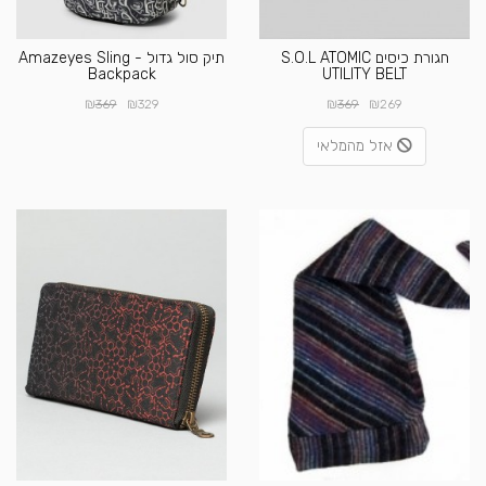
חגורת כיסים S.O.L ATOMIC
תיק סול גדול - Amazeyes Sling
Backpack
UTILITY BELT
₪
₪
₪
₪
369
329
369
269
אזל מהמלאי