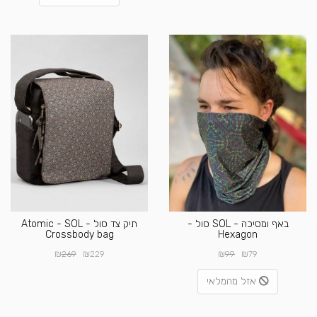
באף ומסיכה - SOL סול -
תיק צד סול - Atomic - SOL
Crossbody bag
Hexagon
₪
₪
₪
₪
269
229
99
79
אזל מהמלאי