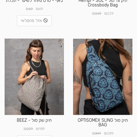
תיק צד סול - Hempi - SOL
באף - סרט מיוחד לשיער - תכלת
Crossbody Bag
₪
₪
69
49
₪
₪
269
229
אזל מהמלאי
תיק סול OPTISOMEX SLING
תיק שק סול - BEEZ
BAG
₪
₪
229
189
₪
₪
349
289