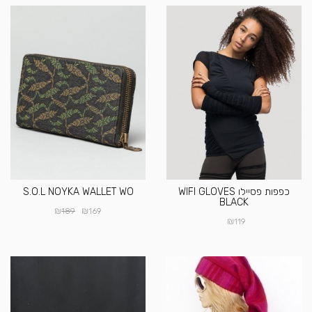
כפפות פסיילו WIFI GLOVES
S.O.L NOYKA WALLET WO
BLACK
₪
₪
189
169
₪
119