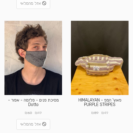
אזל מהמלאי
פאוץ' המפ - HIMALAYAN
מסיכת פנים - פלזמה - אפור -
Dotto
PURPLE STRIPES
₪
₪
₪
₪
60
49
89
49
אזל מהמלאי