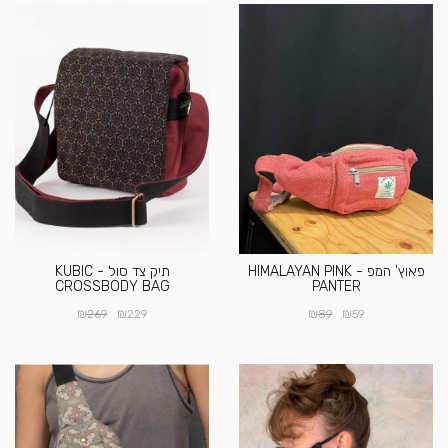
פאוץ' המפ - HIMALAYAN PINK
תיק צד סול - KUBIC
CROSSBODY BAG
PANTER
₪
₪
₪
₪
269
229
89
59