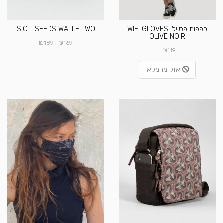
כפפות פסיילו WIFI GLOVES
S.O.L SEEDS WALLET WO
OLIVE NOIR
₪
₪
189
169
₪
119
אזל מהמלאי