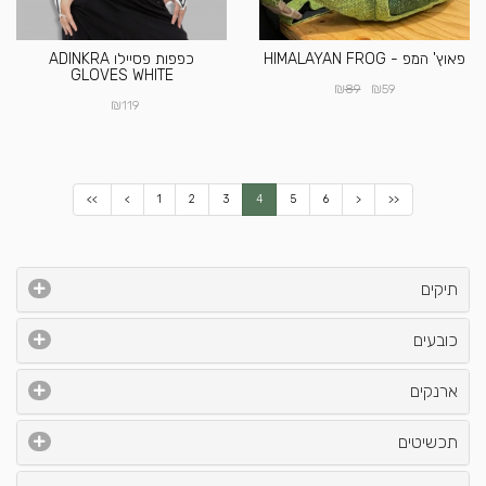
פאוץ' המפ - HIMALAYAN FROG
כפפות פסיילו ADINKRA
GLOVES WHITE
₪
₪
89
59
₪
119
<<
<
1
2
3
4
5
6
>
>>
תיקים
כובעים
ארנקים
תכשיטים