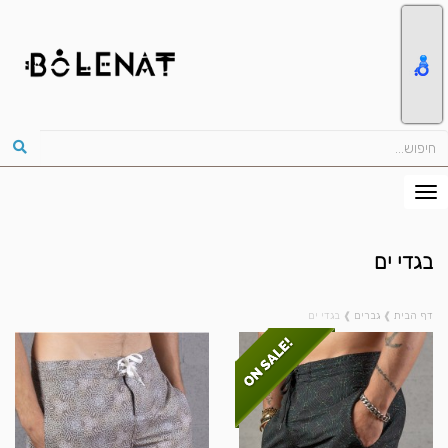
בגדי ים
דף הבית
❱
גברים
❱
בגדי ים