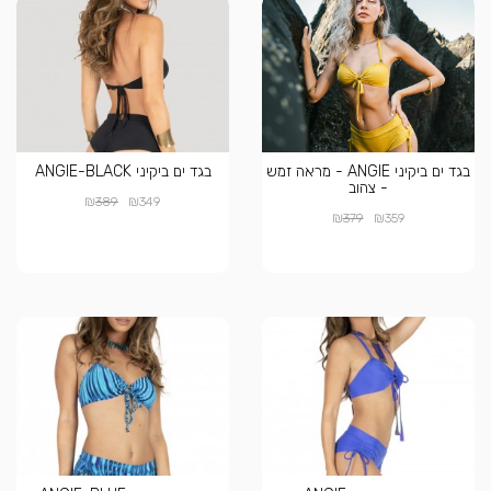
בגד ים ביקיני ANGIE - מראה זמש
בגד ים ביקיני ANGIE-BLACK
- צהוב
₪
₪
389
349
₪
₪
379
359