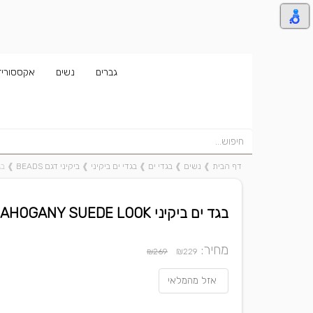
גברים
נשים
אקססוריז
דף הבית
❱
נשים
❱
בגדי ים
❱
בגדי ים ביקיני
❱
ביקיני דגם BEADS
❱
בגד י
בגד ים ביקיני BEADS-MAHOGANY SUEDE LOOK
מחיר:
₪
₪269
229
אזל מהמלאי