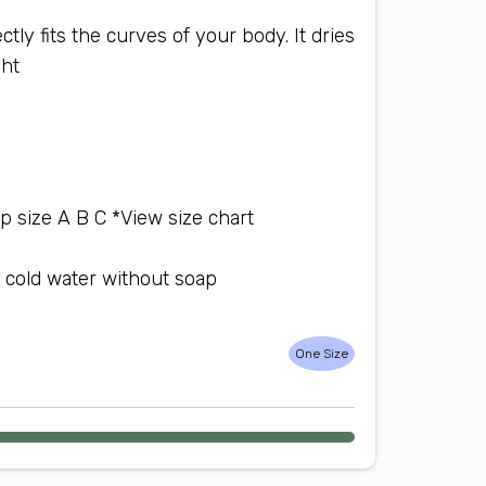
tly fits the curves of your body. It dries
ght
up size A B C *View size chart*
 cold water without soap*
One Size