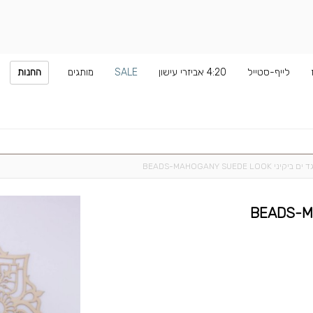
לייף-סטייל
4:20 אביזרי עישון
SALE
מותגים
החנות
ם ביקיני BEADS-MAHOGANY SUEDE LOOK