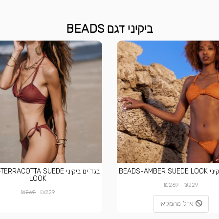
ביקיני דגם BEADS
BEADS-AMBER
בגד ים ביקיני RACOTTA SUEDE
LOOK
₪
₪
269
229
₪
₪
269
229
אזל מהמלאי