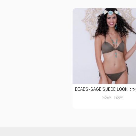
BEADS-SAGE SU
₪
₪
269
229