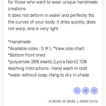
for those who want to wear unique handmade
creations
It does not deform in water and perfectly fits
the curves of your body. It dries quickly, does
not warp, and is very light
Handmade*
Available sizes : S M L *View size chart*
Bottom front lined*
72% polyamide 28% elastic (Lycra fabric)*
Washing Instructions : Hand wash in cold
water without soap. Hang to dry in shade*
L
M
S
מידות S-36\38, M-38\40, L-40/42.