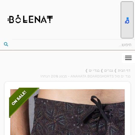
דף הבית
❱
גברים
❱
בגדי ים
❱
בגד ים סול ANAHATA BOARDSHORTS - מבצע 20% הנחה!