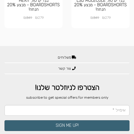
בגד ים סול LSD MOLECULE
בגד ים סול HEXIT
BOARDSHORTS - מבצע 20%
BOARDSHORTS - מבצע 20%
הנחה!
הנחה!
₪
₪
₪
₪
349
279
349
279
משלוחים
צור קשר
הצטרפו לניוזלטר שלנו!
​subscribe to get special offers for members only
!SIGN ME UP