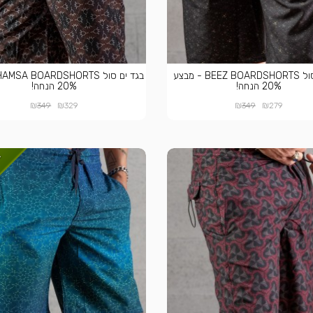
בגד ים סול BEEZ BOARDSHORTS - מבצע
20% הנחה!
20% הנחה!
₪
₪
₪
₪
349
329
349
279