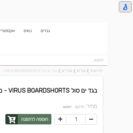
גברים
נשים
אקססוריז
דף הבית
❱
גברים
❱
בגדי ים
❱
בגד ים סול VIRUS BOARDSHORTS - מבצע 20% הנחה!
בגד ים סול VIRUS BOARDSHORTS - מבצע 20% הנחה!
מחיר:
₪
₪349
279
הוספה להזמנה