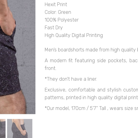
Hexit Print
Color: Green
100% Polyester
Fast Dry
High Quality Digital Printing
Men’s boardshorts made from high quality b
A modern fit featuring side pockets, ba
front.
*They don't have a liner.
Exclusive, comfortable and stylish cust
patterns, printed in high quality digital print
*Our model, 170cm / 5'7'' Tall , wears size s