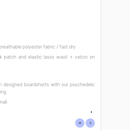
reathable polyester fabric / fast dry.
ck patch and elastic lasso waist + velcro on
om designed boardshorts with our psychedelic
ing.
mall.
M
S