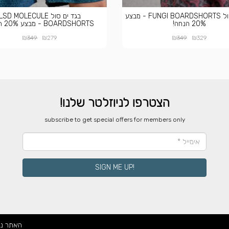
בגד ים סול FUNGI BOARDSHORTS - מבצע
בגד ים סול LSD MOLECULE
20% הנחה!
BOARDSHORTS - מבצע 20% הנחה!
₪
₪
₪
₪
349
279
349
329
הצטרפו לניוזלטר שלנו!
​subscribe to get special offers for members only
!SIGN ME UP
האתר נ