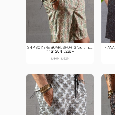
בגד ים סול ANAHATA BOARDSHORTS -
בגד ים סול SHIPIBO KENE BOARDSHORTS
- מבצע 20% הנחה!
₪
₪
349
329