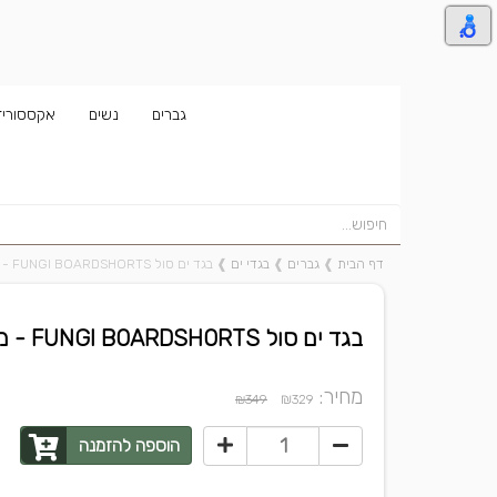
גברים
נשים
אקססוריז
דף הבית
❱
גברים
❱
בגדי ים
❱
בגד ים סול FUNGI BOARDSHORTS - מבצע 20% הנחה!
בגד ים סול FUNGI BOARDSHORTS - מבצע 20% הנחה!
מחיר:
₪
₪349
329
הוספה להזמנה