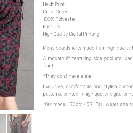
Hexit Print
Color: Green
100% Polyester
Fast Dry
High Quality Digital Printing
Men’s boardshorts made from high quality b
A modern fit featuring side pockets, ba
front.
*They don't have a liner.
Exclusive, comfortable and stylish cust
patterns, printed in high quality digital print
*Our model, 170cm / 5'7'' Tall , wears size s