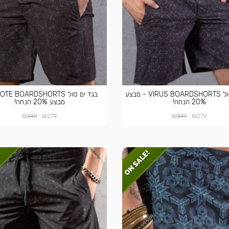
בגד ים סול VIRUS BOARDSHORTS - מבצע
20% הנחה!
מבצע 20% הנחה!
₪
₪
₪
₪
349
279
349
279