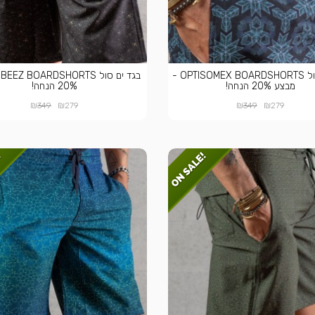
בגד ים סול OPTISOMEX BOARDSHORTS -
ב
מבצע 20% הנחה!
20% הנחה!
₪
₪
₪
₪
349
279
349
279