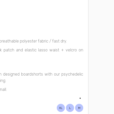
reathable polyester fabric / fast dry.
ck patch and elastic lasso waist + velcro on
om designed boardshorts with our psychedelic
ing.
mall.
XL
L
M