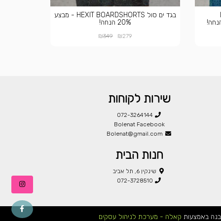
בגד ים סול HEXIT BOARDSHORTS - מבצע
20% הנחה!
₪
₪
349
279
שירות לקוחות
072-3264144
Bolenat Facebook
Bolenat@gmail.com
חנות הבית
שינקין 6, תל אביב
072-3728510
בנה באמצעות
קאלה - מערכת לניהול עסקים