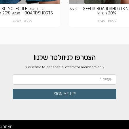
בגד ים סול SEEDS BOARDSHORTS - מבצע
בגד ים סול LSD MOLECULE
20% הנחה!
BOARDSHORTS - מבצע 20% הנחה!
₪
₪
₪
₪
349
279
349
279
הצטרפו לניוזלטר שלנו!
​subscribe to get special offers for members only
!SIGN ME UP
האתר נ