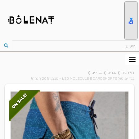
דף הבית
❱
גברים
❱
בגדי ים
❱
בגד ים סול LSD MOLECULE BOARDSHORTS - מבצע 20% הנחה!