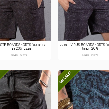
בגד ים סול VIRUS BOARDSHORTS - מבצע
20% הנחה!
מבצע 20% הנחה!
₪
₪
₪
₪
349
279
349
279