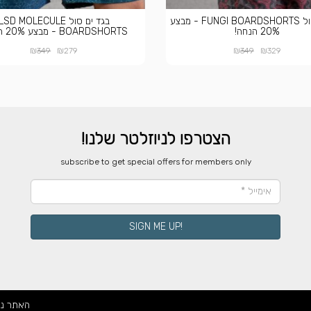
בגד ים סול FUNGI BOARDSHORTS - מבצע
בגד ים סול LSD MOLECULE
20% הנחה!
BOARDSHORTS - מבצע 20% הנחה!
₪
₪
₪
₪
349
279
349
329
הצטרפו לניוזלטר שלנו!
​subscribe to get special offers for members only
!SIGN ME UP
האתר נ