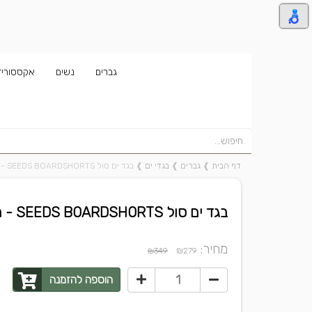
גברים
נשים
אקססוריז
דף הבית
❱
גברים
❱
בגדי ים
❱
בגד ים סול SEEDS BOARDSHORTS - מבצע 20% הנחה!
בגד ים סול SEEDS BOARDSHORTS - מבצע 20% הנחה!
מחיר:
₪
₪349
279
הוספה להזמנה