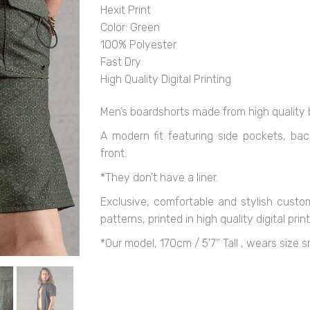
Hexit Print
Color: Green
100% Polyester
Fast Dry
High Quality Digital Printing
Men’s boardshorts made from high quality b
A modern fit featuring side pockets, ba
front.
*They don't have a liner.
Exclusive, comfortable and stylish cust
patterns, printed in high quality digital print
*Our model, 170cm / 5'7'' Tall , wears size s