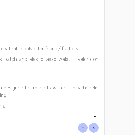
reathable polyester fabric / fast dry.
ck patch and elastic lasso waist + velcro on
om designed boardshorts with our psychedelic
ing.
mall.
M
S