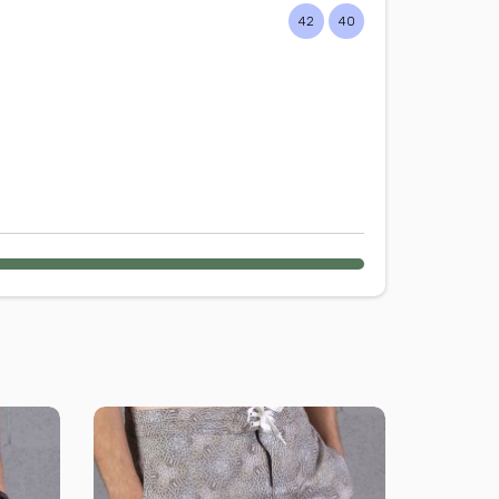
42
40