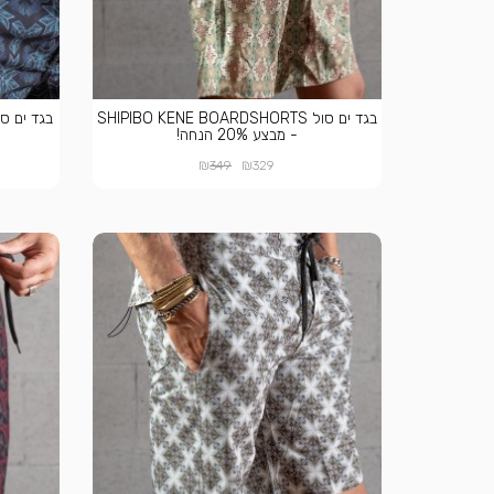
בגד ים סול SHIPIBO KENE BOARDSHORTS
- מבצע 20% הנחה!
₪
₪
349
329