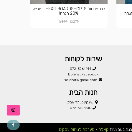
בגד ים סול HEXIT BOARDSHORTS - מבצע
20% הנחה!
₪
₪
349
279
שירות לקוחות
072-3264144
Bolenat Facebook
Bolenat@gmail.com
חנות הבית
שינקין 6, תל אביב
072-3728510
בנה באמצעות
קאלה - מערכת לניהול עסקים