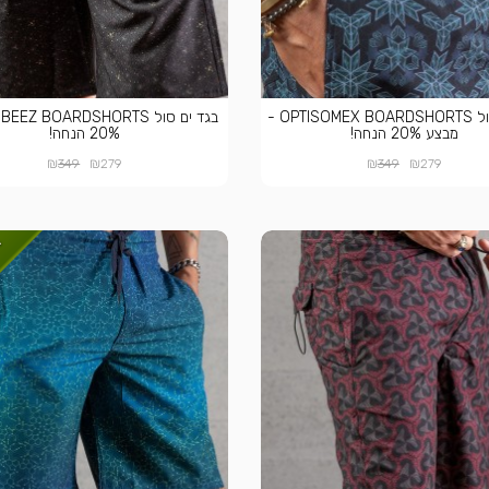
בגד ים סול OPTISOMEX BOARDSHORTS -
ב
מבצע 20% הנחה!
20% הנחה!
₪
₪
₪
₪
349
279
349
279