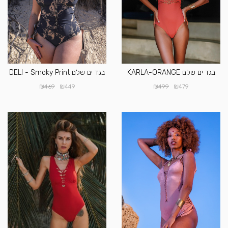
בגד ים שלם KARLA-ORANGE
בגד ים שלם DELI - Smoky Print
₪
₪
₪
₪
469
449
499
479