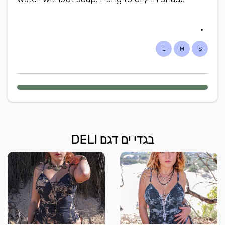
L
M
S
בגדי ים דגם DELI