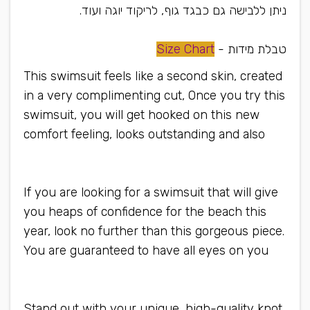
ניתן ללבישה גם כבגד גוף, לריקוד יוגה ועוד.
טבלת מידות -
Size Chart
This swimsuit feels like a second skin, created
in a very complimenting cut, Once you try this
swimsuit, you will get hooked on this new
comfort feeling, looks outstanding and also
can be worn as a bodysuit or yoga wear
If you are looking for a swimsuit that will give
you heaps of confidence for the beach this
year, look no further than this gorgeous piece.
You are guaranteed to have all eyes on you
when you wear this swimsuit
Stand out with your unique, high-quality knot