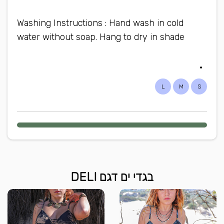
Washing Instructions : Hand wash in cold
water without soap. Hang to dry in shade
L
M
S
בגדי ים דגם DELI