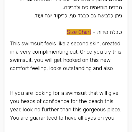
הבדים מותאמים לים ולבריכה.
ניתן ללבישה גם כבגד גוף, לריקוד יוגה ועוד.
טבלת מידות -
Size Chart
This swimsuit feels like a second skin, created
in a very complimenting cut, Once you try this
swimsuit, you will get hooked on this new
comfort feeling, looks outstanding and also
can be worn as a bodysuit or yoga wear
If you are looking for a swimsuit that will give
you heaps of confidence for the beach this
year, look no further than this gorgeous piece.
You are guaranteed to have all eyes on you
when you wear this swimsuit