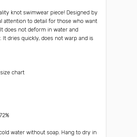
ality knot swimwear piece! Designed by
 attention to detail for those who want
It does not deform in water and
. It dries quickly, does not warp and is
Available : S-36\38, M-38\40 *View size chart*
72% polyamide 28% elastic (Lycra fabric)*
cold water without soap. Hang to dry in