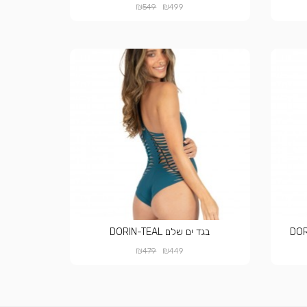
₪
₪
549
499
בגד ים שלם DORIN-TEAL
₪
₪
479
449