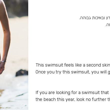
 ובאיכות גבוהה.
ה.
This swimsuit feels like a second ski
Once you try this swimsuit, you will 
looks outstanding and also can be wo
If you are looking for a swimsuit that
the beach this year, look no further 
guaranteed to have all eyes on you 