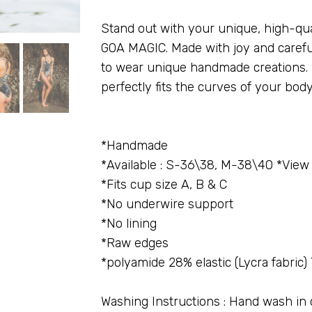
Stand out with your unique, high-qu
GOA MAGIC. Made with joy and careful
to wear unique handmade creations. 
perfectly fits the curves of your body
very light
Handmade*
Fits cup size A, B & C*
No underwire support*
No lining*
Raw edges*
Washing Instructions : Hand wash in 