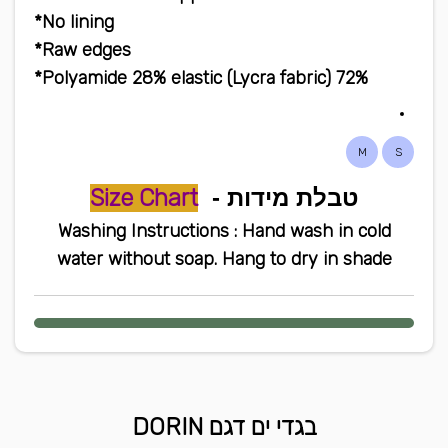
No lining*
Raw edges*
72% Polyamide 28% elastic (Lycra fabric)*
M
S
טבלת מידות -
Size Chart
Washing Instructions : Hand wash in cold
water without soap. Hang to dry in shade
בגדי ים דגם DORIN