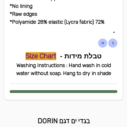
No lining*
Raw edges*
72% Polyamide 28% elastic (Lycra fabric)*
M
S
טבלת מידות -
Size Chart
Washing Instructions : Hand wash in cold
water without soap. Hang to dry in shade
בגדי ים דגם DORIN