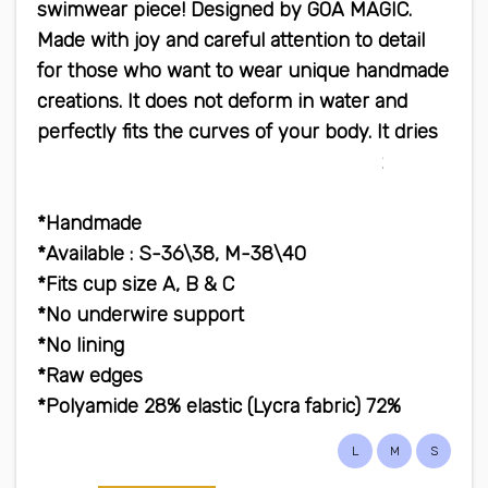
swimwear piece! Designed by GOA MAGIC.
Made with joy and careful attention to detail
for those who want to wear unique handmade
creations. It does not deform in water and
perfectly fits the curves of your body. It dries
quickly, does not warp and is very light
Handmade*
Available : S-36\38, M-38\40*
Fits cup size A, B & C*
No underwire support*
No lining*
Raw edges*
72% Polyamide 28% elastic (Lycra fabric)*
L
M
S