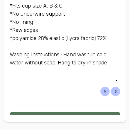
Fits cup size A, B & C*
No underwire support*
No lining*
Raw edges*
72% polyamide 28% elastic (Lycra fabric)*
Washing Instructions : Hand wash in cold
water without soap. Hang to dry in shade
M
S