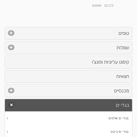
₪
₪
269
229
טופים
שמלות
קימונו עליוניות ופונצ'ו
חצאיות
מכנסיים
בגדי ים
בגדי ים שלמים
בגדי ים ביקיני