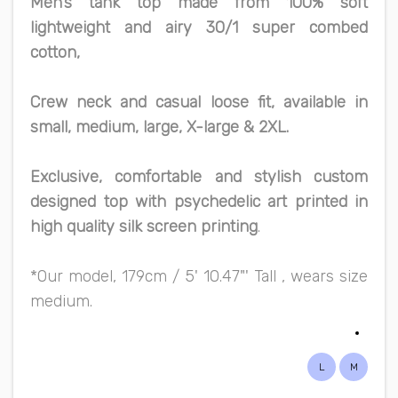
Men’s tank top made from 100% soft
lightweight and airy 30/1 super combed
cotton,
Crew neck and casual loose fit, available in
small, medium, large, X-large & 2XL.
Exclusive, comfortable and stylish custom
designed top with psychedelic art printed in
high quality silk screen printing
.
*Our model, 179cm / 5' 10.47"' Tall , wears size
medium.
L
M