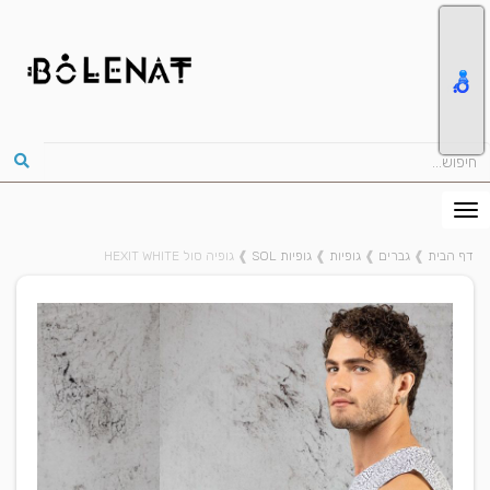
דף הבית
❱
גברים
❱
גופיות
❱
גופיות SOL
❱
גופיה סול HEXIT WHITE