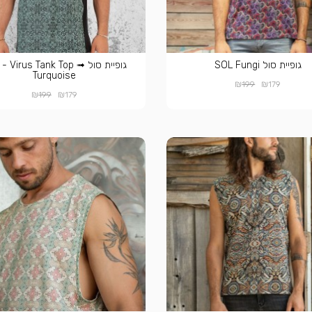
גופיית סול SOL Fungi
גופיית סול  - Virus Tank Top
Turquoise
₪
₪
199
179
₪
₪
199
179