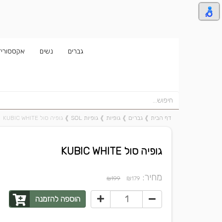
גברים
נשים
אקססוריז
דף הבית
❱
גברים
❱
גופיות
❱
גופיות SOL
❱
גופיה סול KUBIC WHITE
גופיה סול KUBIC WHITE
מחיר:
₪
₪199
179
הוספה להזמנה