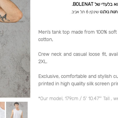
חנות בולנט
שינקין 6 תל אביב.
Men’s tank top made from 100% soft 
cotton,
Crew neck and casual loose fit, avai
2XL.
Exclusive, comfortable and stylish c
printed in high quality silk screen pri
*Our model, 179cm / 5' 10.47"' Tall , 