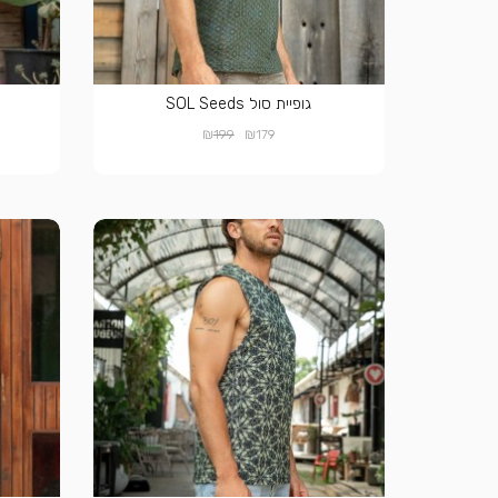
גופיית סול SOL Seeds
₪
₪
199
179