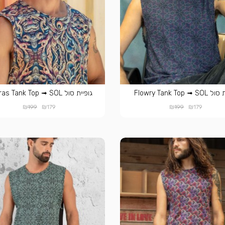
Flowry Tank Top ➟ 
גופיית סול Mudras Tank Top ➟ SOL
₪
₪
₪
₪
199
179
199
179