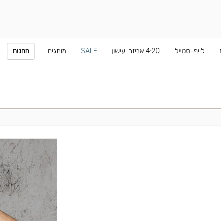
לייף-סטייל
4:20 אביזרי עישון
SALE
מותגים
החנות