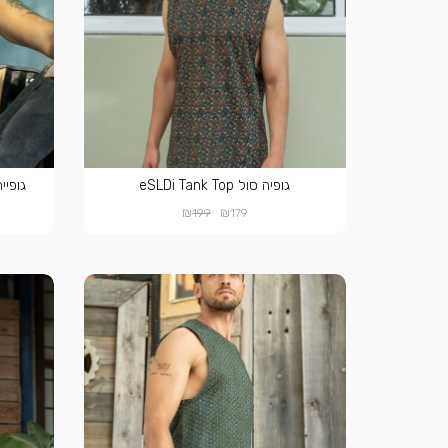
גופיה סול eSLDi Tank Top
גופיית סול SOL
₪
₪
199
179