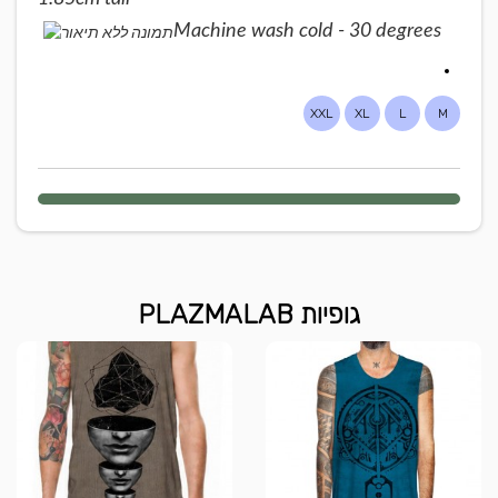
Machine wash cold - 30 degrees
XXL
XL
L
M
גופיות PLAZMALAB