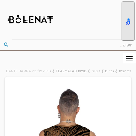
דף הבית
❱
גברים
❱
גופיות
❱
גופיות PLAZMALAB
❱
גופיה פלזמה DANTE HAMRA