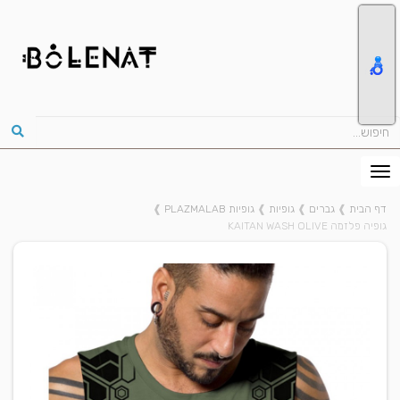
דף הבית
❱
גברים
❱
גופיות
❱
גופיות PLAZMALAB
❱
גופיה פלזמה KAITAN WASH OLIVE