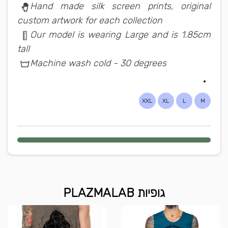
Hand made silk screen prints, original
custom artwork for each collection
Our model is wearing Large and is 1.85cm
tall
Machine wash cold - 30 degrees
XXL
XL
L
M
גופיות PLAZMALAB