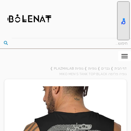
דף הבית
❱
גברים
❱
גופיות
❱
גופיות PLAZMALAB
❱
גופיה פלזמה MIKO MEN’S TANK TOP BLACK