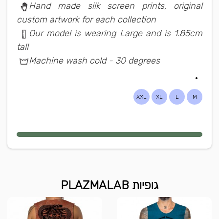
Hand made silk screen prints, original
custom artwork for each collection
Our model is wearing Large and is 1.85cm
tall
Machine wash cold - 30 degrees
XXL
XL
L
M
גופיות PLAZMALAB