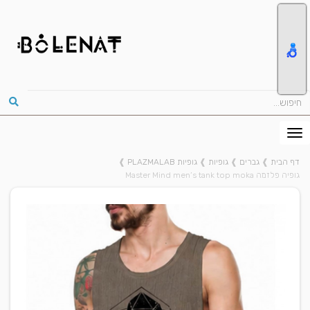
דף הבית
❱
גברים
❱
גופיות
❱
גופיות PLAZMALAB
❱
גופיה פלזמה Master Mind men’s tank top moka