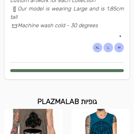
custom artwork for each collection
Our model is wearing Large and is 1.85cm
tall
Machine wash cold - 30 degrees
XL
L
M
גופיות PLAZMALAB