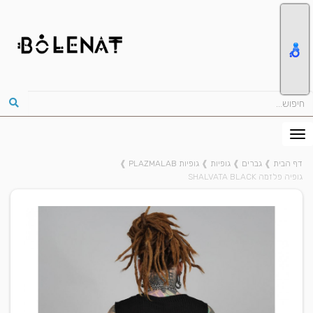
דף הבית
❱
גברים
❱
גופיות
❱
גופיות PLAZMALAB
❱
גופיה פלזמה SHALVATA BLACK