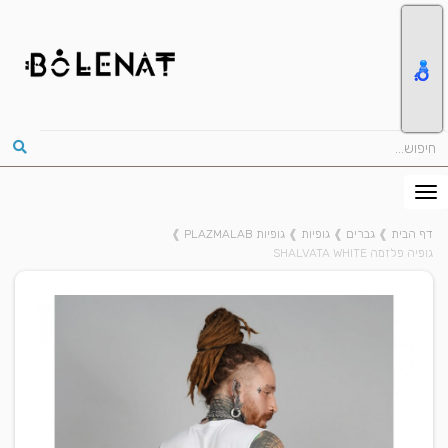
דף הבית
❱
גברים
❱
גופיות
❱
גופיות PLAZMALAB
❱
גופיה פלזמה SHALVATA WHITE