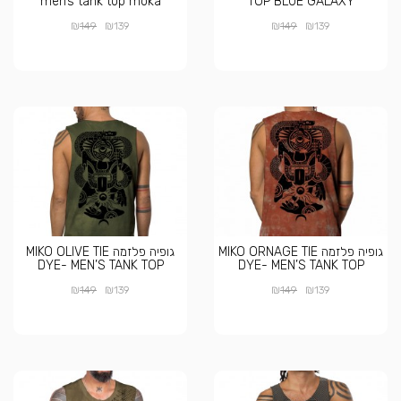
men’s tank top moka
TOP BLUE GALAXY
₪
₪
₪
₪
149
139
149
139
גופיה פלזמה MIKO ORNAGE TIE
גופיה פלזמה MIKO OLIVE TIE
DYE- MEN’S TANK TOP
DYE- MEN’S TANK TOP
₪
₪
₪
₪
149
139
149
139