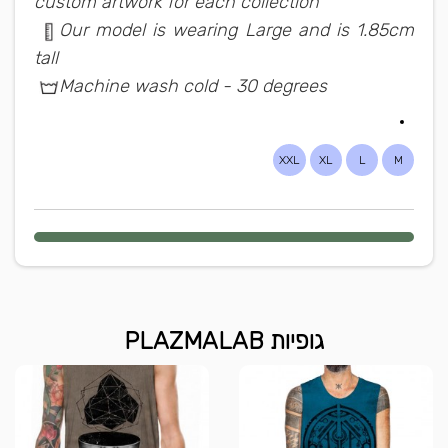
custom artwork for each collection
Our model is wearing Large and is 1.85cm
tall
Machine wash cold - 30 degrees
XXL
XL
L
M
גופיות PLAZMALAB