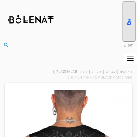
דף הבית
❱
גברים
❱
גופיות
❱
גופיות PLAZMALAB
❱
גופיה פלזמה SHII MEN TANK TOP BLACK