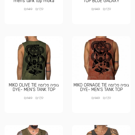
men’s tank top moka
TOP BLUE GALAXY
₪
₪
₪
₪
149
139
149
139
גופיה פלזמה MIKO ORNAGE TIE
גופיה פלזמה MIKO OLIVE TIE
DYE- MEN’S TANK TOP
DYE- MEN’S TANK TOP
₪
₪
₪
₪
149
139
149
139