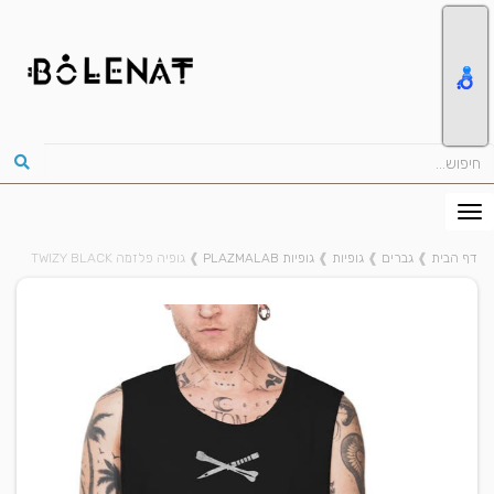
דף הבית
❱
גברים
❱
גופיות
❱
גופיות PLAZMALAB
❱
גופיה פלזמה TWIZY BLACK