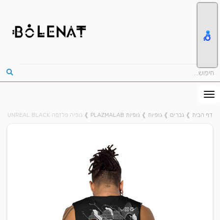
דף הבית
❱
גברים
❱
גופיות
❱
גופיות PLAZMALAB
❱
גופיה פלזמה UNREAL BLACK