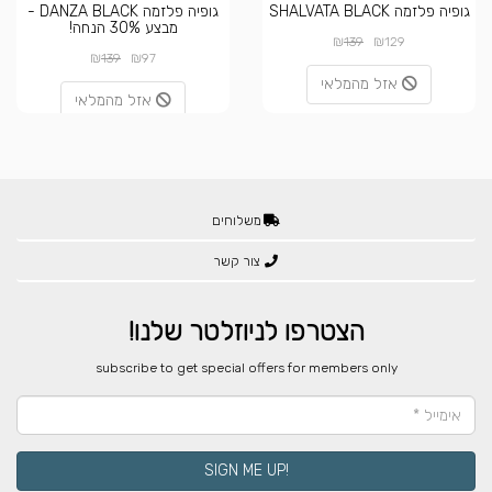
גופיה פלזמה SHALVATA BLACK
גופיה פלזמה DANZA BLACK -
מבצע 30% הנחה!
₪
₪
139
129
₪
₪
139
97
אזל מהמלאי
אזל מהמלאי
משלוחים
צור קשר
הצטרפו לניוזלטר שלנו!
​subscribe to get special offers for members only
!SIGN ME UP