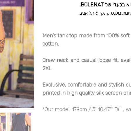
חנות בולנט
שינקין 6 תל אביב.
Men’s tank top made from 100% soft 
cotton,
Crew neck and casual loose fit, avai
2XL.
Exclusive, comfortable and stylish c
printed in high quality silk screen pri
*Our model, 179cm / 5' 10.47"' Tall , 