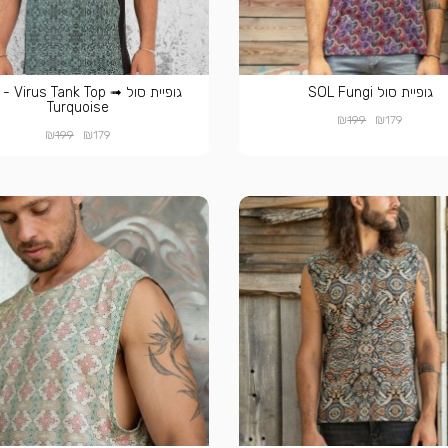
גופיית סול SOL Fungi
גופיית סול  - Virus Tank Top
Turquoise
₪
₪
199
179
₪
₪
199
179