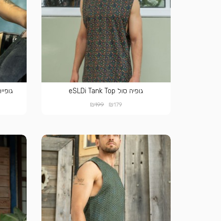
גופיה סול eSLDi Tank Top
גופיית סול SOL
₪
₪
199
179