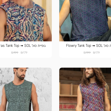
Flowry Tank Top ➟ 
גופיית סול Mudras Tank Top ➟ SOL
₪
₪
₪
₪
199
179
199
179