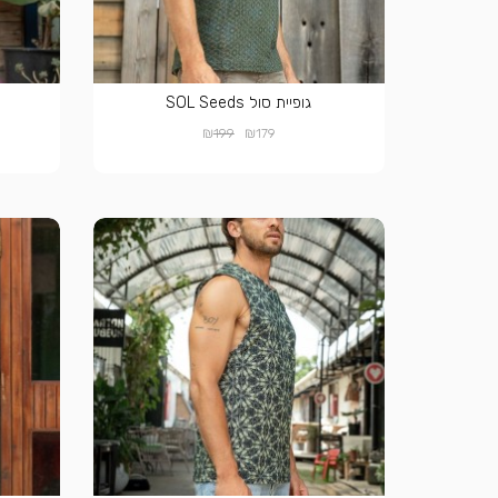
גופיית סול SOL Seeds
₪
₪
199
179