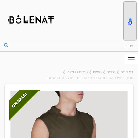
דף הבית
❱
גברים
❱
גופיות
❱
גופיות PSYLO
❱
גופיה פסיילו BLENDED CHARCOAL - מבצע 50% הנחה!