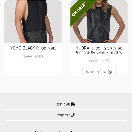
גופיית קפוצ'ון פסיילו MUDRA
גופיה פסיילו MEMO BLACK
BLACK - מבצע 30% הנחה!
₪
₪
249
189
₪
₪
249
179
אזל מהמלאי
משלוחים
צור קשר