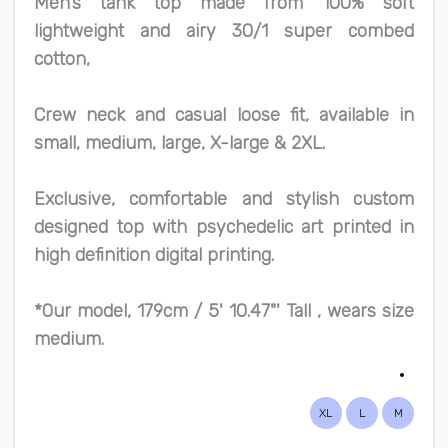
Men’s tank top made from 100% soft
lightweight and airy 30/1 super combed
cotton,
Crew neck and casual loose fit, available in
small, medium, large, X-large & 2XL.
Exclusive, comfortable and stylish custom
designed top with psychedelic art printed in
high definition digital printing.
*Our model, 179cm / 5' 10.47"' Tall , wears size
medium.
XL
L
M