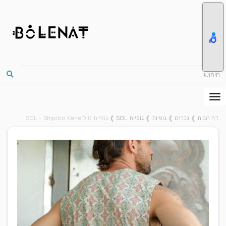
דף הבית
❱
גברים
❱
גופיות
❱
גופיות SOL
❱
גופיית סול SOL - Shipibo Kené